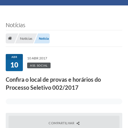
Principal
Turismo
Notícias
Ouvidoria
Notícias
Notícia
Audiências Públicas
ABR
10 ABR 2017
Balcão de Empregos
10
ASS. SOCIAL
Bolsa Família
Confira o local de provas e horários do
Processo Seletivo 002/2017
Editais
A Nossa Cidade
COMPARTILHAR
Plano Municipal - Agricultura e Meio