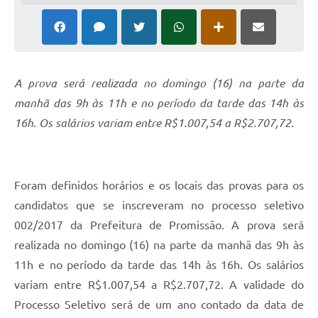
Ambiente
Internet Gratuita
Orçamento Participativo 2026
A prova será realizada no domingo (16) na parte da
Turismo
manhã das 9h às 11h e no período da tarde das 14h às
16h. Os salários variam entre R$1.007,54 a R$2.707,72.
Tributos
Lançadoria
Foram definidos horários e os locais das provas para os
Diário Oficial
candidatos que se inscreveram no processo seletivo
Agenda
002/2017 da Prefeitura de Promissão. A prova será
realizada no domingo (16) na parte da manhã das 9h às
Reforma Agrária
11h e no período da tarde das 14h às 16h. Os salários
Coleta Seletiva
variam entre R$1.007,54 a R$2.707,72. A validade do
Processo Seletivo será de um ano contado da data de
Empreendedores