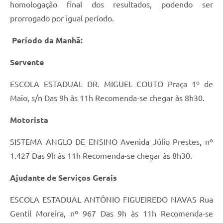
homologação final dos resultados, podendo ser
Galeria de Fotos
prorrogado por igual período.
Galeria de Vídeos
Período da Manhã:
Secretarias
Servente
Contas Públicas
ESCOLA ESTADUAL DR. MIGUEL COUTO Praça 1º de
Maio, s/n Das 9h às 11h Recomenda-se chegar às 8h30.
Legislação
Motorista
Serviços Online
SISTEMA ANGLO DE ENSINO Avenida Júlio Prestes, nº
Telefones Úteis
1.427 Das 9h às 11h Recomenda-se chegar às 8h30.
Transparência
Ajudante de Serviços Gerais
Sic
ESCOLA ESTADUAL ANTÔNIO FIGUEIREDO NAVAS Rua
Notícias
Gentil Moreira, nº 967 Das 9h às 11h Recomenda-se