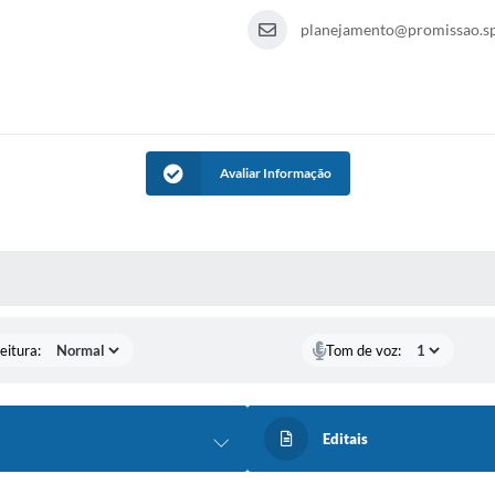
planejamento@promissao.sp
Avaliar Informação
 MÍDIAS
eitura:
Tom de voz:
Editais