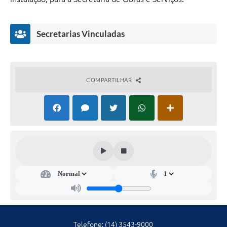
Galeria de Fotos
Galeria de Vídeos
Secretarias Vinculadas
Secretarias
COMPARTILHAR
Contas Públicas
Legislação
Serviços Online
Telefones Úteis
Secr
etar
Transparência
ia
de
Sic
Pla
neja
Notícias
men
Telefone: (14) 3543-9000