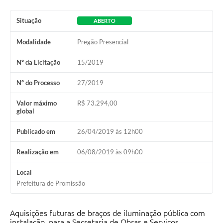
Ambiente
Situação
ABERTO
Internet Gratuita
Modalidade
Pregão Presencial
Orçamento Participativo 2026
Nº da Licitação
15/2019
Turismo
Nº do Processo
27/2019
Tributos
Valor máximo
R$ 73.294,00
global
Lançadoria
Publicado em
26/04/2019 às 12h00
Diário Oficial
Realização em
06/08/2019 às 09h00
Agenda
Local
Reforma Agrária
Prefeitura de Promissão
Coleta Seletiva
Aquisições futuras de braços de iluminação pública com
Empreendedores
instalação, para a Secretaria de Obras e Serviços.