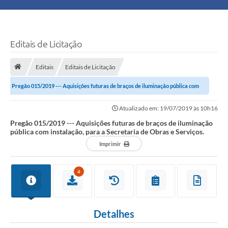
Principal
Turismo
Editais de Licitação
Ouvidoria
Editais
Editais de Licitação
Pregão 015/2019 --- Aquisições futuras de braços de iluminação pública com
Audiências Públicas
instalação, para a Secretaria de...
Atualizado em: 19/07/2019 às 10h16
Balcão de Empregos
Pregão 015/2019 --- Aquisições futuras de braços de iluminação
pública com instalação, para a Secretaria de Obras e Serviços.
Bolsa Família
Imprimir
Editais
4
A Nossa Cidade
Detalhes
Plano Municipal - Agricultura e Meio