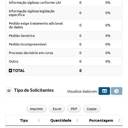
Informação sigilosa conforme LAI
0
0%
Informação sigilosa legislação
0
0%
específica
Pedido exige tratamento adicional
0
0%
de dados
Pedido Genérico
0
0%
Pedido Incompreensível
0
0%
Processo decisório em curso
0
0%
Outro
0
0%
TOTAL
0
Tipo de Solicitantes
Visualizar dados em:
Imprimir
Excel
PDF
Copiar
Tipo
Quantidade
Porcentagem