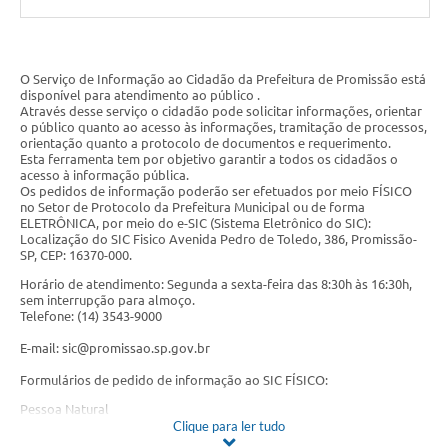
Galeria de Fotos
Galeria de Vídeos
O Serviço de Informação ao Cidadão da Prefeitura de Promissão está
disponível para atendimento ao público .
Através desse serviço o cidadão pode solicitar informações, orientar
Secretarias
o público quanto ao acesso às informações, tramitação de processos,
orientação quanto a protocolo de documentos e requerimento.
Esta ferramenta tem por objetivo garantir a todos os cidadãos o
Contas Públicas
acesso à informação pública.
Os pedidos de informação poderão ser efetuados por meio FÍSICO
Legislação
no Setor de Protocolo da Prefeitura Municipal ou de forma
ELETRÔNICA, por meio do e-SIC (Sistema Eletrônico do SIC):
Localização do SIC Fisico Avenida Pedro de Toledo, 386, Promissão-
Serviços Online
SP, CEP: 16370-000.
Horário de atendimento: Segunda a sexta-feira das 8:30h às 16:30h,
sem interrupção para almoço.
Telefones Úteis
Telefone: (14) 3543-9000
Transparência
E-mail:
sic@promissao.sp.gov.br
Formulários de pedido de informação ao SIC FÍSICO:
Sic
Pessoa Natural
Notícias
Clique para ler tudo
Pessoa Jurídica