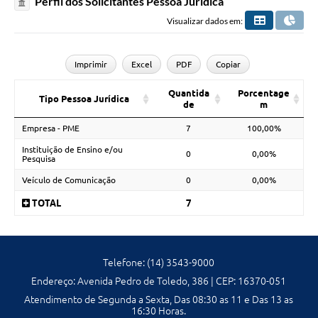
Perfil dos Solicitantes Pessoa Jurídica
Visualizar dados em:
Imprimir
Excel
PDF
Copiar
Quantida
Porcentage
Tipo Pessoa Jurídica
de
m
Empresa - PME
7
100,00%
Instituição de Ensino e/ou
0
0,00%
Pesquisa
Veículo de Comunicação
0
0,00%
TOTAL
7
Telefone: (14) 3543-9000
Endereço: Avenida Pedro de Toledo, 386 | CEP: 16370-051
Atendimento de Segunda a Sexta, Das 08:30 as 11 e Das 13 as
16:30 Horas.