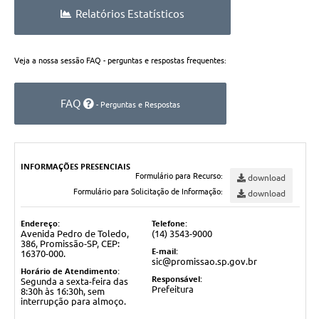
Ambiente
Relatórios Estatísticos
Internet Gratuita
Veja a nossa sessão FAQ - perguntas e respostas frequentes:
Orçamento Participativo 2026
Turismo
FAQ
- Perguntas e Respostas
Tributos
Lançadoria
INFORMAÇÕES PRESENCIAIS
Formulário para Recurso:
download
Formulário para Solicitação de Informação:
download
Diário Oficial
Endereço:
Telefone:
Agenda
Avenida Pedro de Toledo,
(14) 3543-9000
386, Promissão-SP, CEP:
E-mail:
Reforma Agrária
16370-000.
sic@promissao.sp.gov.br
Horário de Atendimento:
Responsável:
Coleta Seletiva
Segunda a sexta-feira das
Prefeitura
8:30h às 16:30h, sem
interrupção para almoço.
Empreendedores