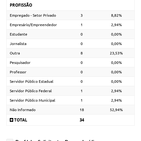
PROFISSÃO
Empregado - Setor Privado
3
8,82%
Empresário/Empreendedor
1
2,94%
Estudante
0
0,00%
Jornalista
0
0,00%
Outra
8
23,53%
Pesquisador
0
0,00%
Professor
0
0,00%
Servidor Público Estadual
0
0,00%
Servidor Público Federal
1
2,94%
Servidor Público Municipal
1
2,94%
Não Informado
18
52,94%
TOTAL
34