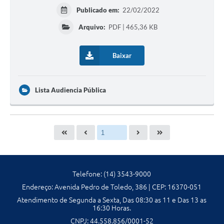
Publicado em:
22/02/2022
Arquivo:
PDF | 465,36 KB
Baixar
Lista Audiencia Pública
Telefone: (14) 3543-9000
Endereço: Avenida Pedro de Toledo, 386 | CEP: 16370-051
Atendimento de Segunda a Sexta, Das 08:30 as 11 e Das 13 as
16:30 Horas.
CNPJ: 44.558.856/0001-52