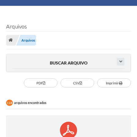
Principal
Turismo
Arquivos
Ouvidoria
Arquivos
Audiências Públicas
BUSCAR ARQUIVO
Balcão de Empregos
Bolsa Família
PDF
CSV
Imprimir
Editais
arquivos encontrados
118
A Nossa Cidade
Plano Municipal - Agricultura e Meio