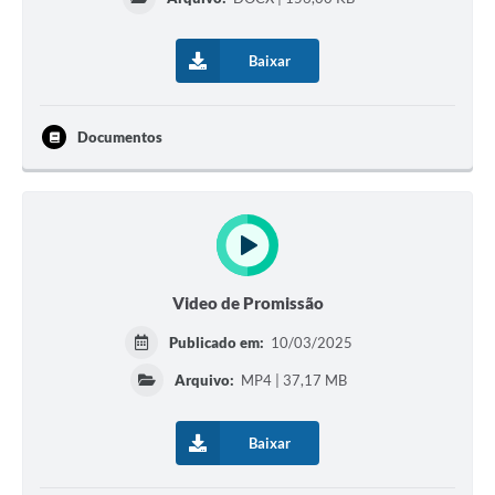
Galeria de Fotos
Baixar
Galeria de Vídeos
Secretarias
Documentos
Contas Públicas
Legislação
Serviços Online
Video de Promissão
Telefones Úteis
Publicado em:
10/03/2025
Arquivo:
MP4 | 37,17 MB
Transparência
Sic
Baixar
Notícias