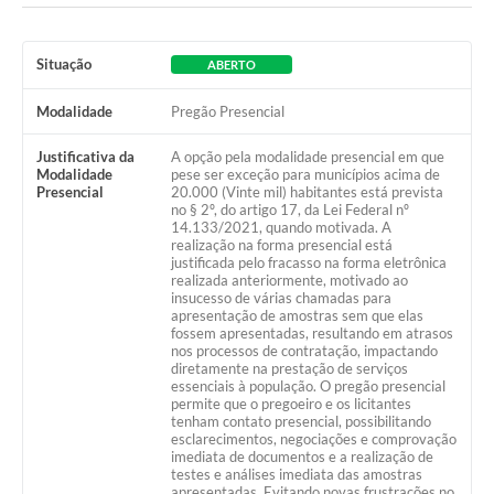
Ambiente
Internet Gratuita
Situação
ABERTO
Orçamento Participativo 2026
Modalidade
Pregão Presencial
Turismo
Justificativa da
A opção pela modalidade presencial em que
Modalidade
pese ser exceção para municípios acima de
Tributos
Presencial
20.000 (Vinte mil) habitantes está prevista
no § 2º, do artigo 17, da Lei Federal nº
14.133/2021, quando motivada. A
realização na forma presencial está
Lançadoria
justificada pelo fracasso na forma eletrônica
realizada anteriormente, motivado ao
insucesso de várias chamadas para
Diário Oficial
apresentação de amostras sem que elas
fossem apresentadas, resultando em atrasos
Agenda
nos processos de contratação, impactando
diretamente na prestação de serviços
essenciais à população. O pregão presencial
Reforma Agrária
permite que o pregoeiro e os licitantes
tenham contato presencial, possibilitando
Coleta Seletiva
esclarecimentos, negociações e comprovação
imediata de documentos e a realização de
testes e análises imediata das amostras
Empreendedores
apresentadas. Evitando novas frustrações no