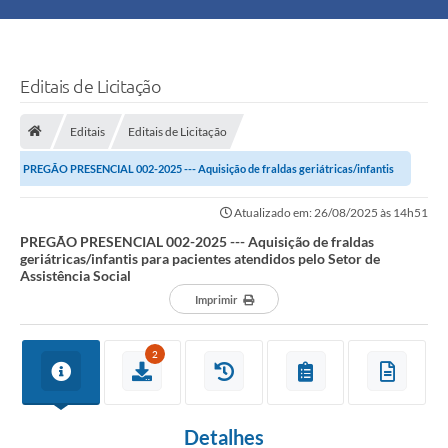
Principal
Turismo
Editais de Licitação
Ouvidoria
Editais
Editais de Licitação
PREGÃO PRESENCIAL 002-2025 --- Aquisição de fraldas geriátricas/infantis
Audiências Públicas
para pacientes atendidos pelo Setor...
Atualizado em: 26/08/2025 às 14h51
Balcão de Empregos
PREGÃO PRESENCIAL 002-2025 --- Aquisição de fraldas
geriátricas/infantis para pacientes atendidos pelo Setor de
Bolsa Família
Assistência Social
Imprimir
Editais
2
A Nossa Cidade
Detalhes
Plano Municipal - Agricultura e Meio