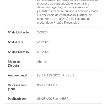
processo de contratação e assegurar a
Galeria de Fotos
demanda urgente, contínua e visando
garantir o interesse público, a economicidade
Galeria de Vídeos
e a eficiência da contratação, justifica-se
plenamente a realização do certame na
modalidade Pregão Presencial.
Secretarias
Nº da Licitação
2/2025
Contas Públicas
Nº do Edital
61/2025
Legislação
Nº do Processo
61/2025
Serviços Online
Modo de
Aberto
Disputa
Telefones Úteis
Amparo Legal
Lei 14.133/2021, Art 28, I
Transparência
Valor máximo
R$ 477.000,00
global
Sic
Publicado em
08/05/2025 às 14h52
Notícias