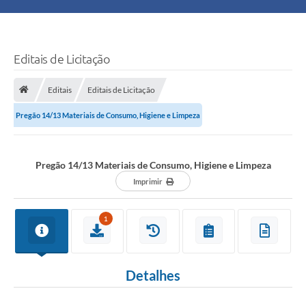
Principal
Turismo
Editais de Licitação
Ouvidoria
Editais
Editais de Licitação
Pregão 14/13 Materiais de Consumo, Higiene e Limpeza
Audiências Públicas
Balcão de Empregos
Pregão 14/13 Materiais de Consumo, Higiene e Limpeza
Bolsa Família
Imprimir
Editais
1
A Nossa Cidade
Detalhes
Plano Municipal - Agricultura e Meio