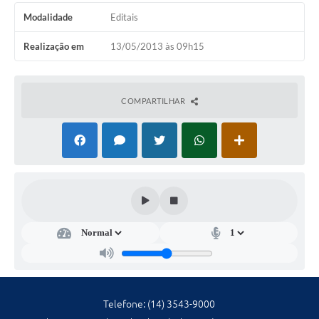
Ambiente
Modalidade
Editais
Internet Gratuita
Realização em
13/05/2013 às 09h15
Orçamento Participativo 2026
Turismo
COMPARTILHAR
Tributos
Lançadoria
Diário Oficial
Agenda
Reforma Agrária
Coleta Seletiva
Telefone: (14) 3543-9000
Empreendedores