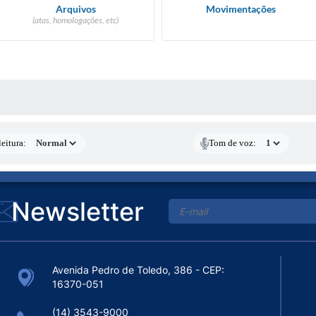
Arquivos
Movimentações
(atas, homologações, etc)
 MÍDIAS
eitura:
Tom de voz:
Newsletter
Avenida Pedro de Toledo, 386 - CEP:
16370-051
(14) 3543-9000