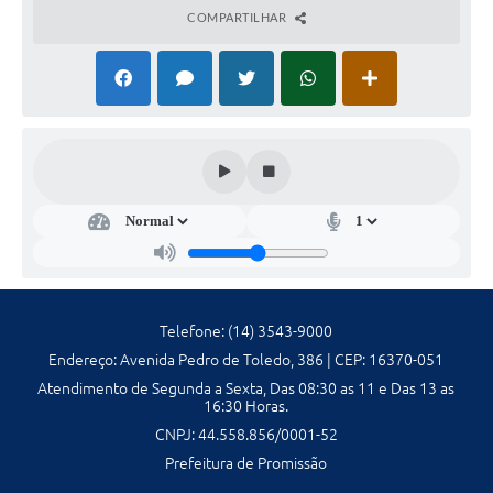
Ambiente
COMPARTILHAR
Internet Gratuita
Orçamento Participativo 2026
Turismo
Tributos
Lançadoria
Diário Oficial
Telefone: (14) 3543-9000
Agenda
Endereço: Avenida Pedro de Toledo, 386 | CEP: 16370-051
Atendimento de Segunda a Sexta, Das 08:30 as 11 e Das 13 as
Reforma Agrária
16:30 Horas.
Coleta Seletiva
CNPJ: 44.558.856/0001-52
Prefeitura de Promissão
Empreendedores