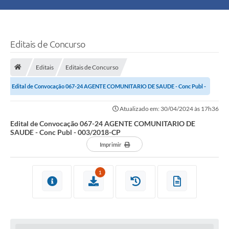
Principal
Turismo
Editais de Concurso
Ouvidoria
Editais
Editais de Concurso
Edital de Convocação 067-24 AGENTE COMUNITARIO DE SAUDE - Conc Publ -
Audiências Públicas
003/2018-CP
Atualizado em: 30/04/2024 às 17h36
Balcão de Empregos
Edital de Convocação 067-24 AGENTE COMUNITARIO DE
SAUDE - Conc Publ - 003/2018-CP
Bolsa Família
Imprimir
Editais
1
A Nossa Cidade
Plano Municipal - Agricultura e Meio