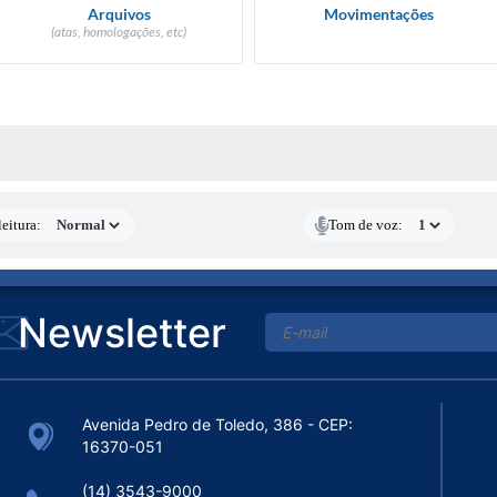
Arquivos
Movimentações
(atas, homologações, etc)
 MÍDIAS
eitura:
Tom de voz:
Newsletter
Avenida Pedro de Toledo, 386 - CEP:
16370-051
(14) 3543-9000