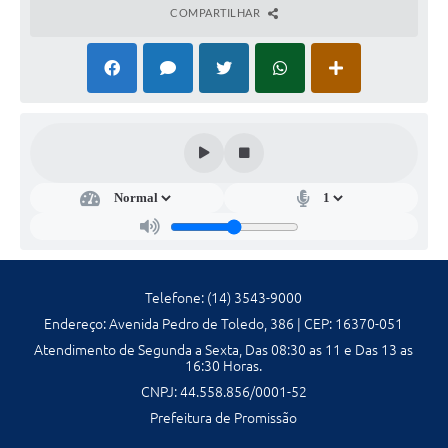
COMPARTILHAR
Galeria de Fotos
Galeria de Vídeos
Secretarias
Contas Públicas
Legislação
Serviços Online
Telefone: (14) 3543-9000
Telefones Úteis
Endereço: Avenida Pedro de Toledo, 386 | CEP: 16370-051
Transparência
Atendimento de Segunda a Sexta, Das 08:30 as 11 e Das 13 as
16:30 Horas.
Sic
CNPJ: 44.558.856/0001-52
Prefeitura de Promissão
Notícias