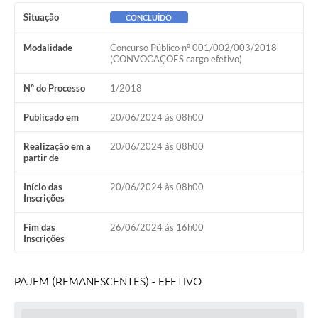
Ambiente
Situação
CONCLUÍDO
Internet Gratuita
Modalidade
Concurso Público nº 001/002/003/2018
(CONVOCAÇÕES cargo efetivo)
Orçamento Participativo 2026
Nº do Processo
1/2018
Turismo
Publicado em
20/06/2024 às 08h00
Tributos
Realização em a
20/06/2024 às 08h00
partir de
Lançadoria
Início das
20/06/2024 às 08h00
Diário Oficial
Inscrições
Agenda
Fim das
26/06/2024 às 16h00
Inscrições
Reforma Agrária
Coleta Seletiva
PAJEM (REMANESCENTES) - EFETIVO
Empreendedores