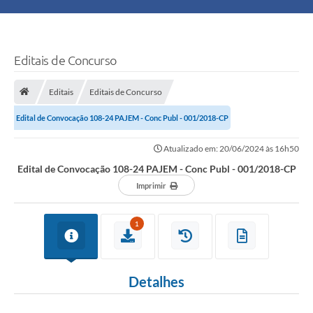
Principal
Turismo
Editais de Concurso
Ouvidoria
Editais
Editais de Concurso
Edital de Convocação 108-24 PAJEM - Conc Publ - 001/2018-CP
Audiências Públicas
Atualizado em: 20/06/2024 às 16h50
Balcão de Empregos
Edital de Convocação 108-24 PAJEM - Conc Publ - 001/2018-CP
Bolsa Família
Imprimir
Editais
1
A Nossa Cidade
Detalhes
Plano Municipal - Agricultura e Meio