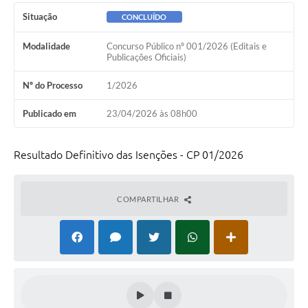
Ambiente
Situação
CONCLUÍDO
Internet Gratuita
Modalidade
Concurso Público nº 001/2026 (Editais e
Publicações Oficiais)
Orçamento Participativo 2026
Nº do Processo
1/2026
Turismo
Publicado em
23/04/2026 às 08h00
Tributos
Lançadoria
Resultado Definitivo das Isenções - CP 01/2026
Diário Oficial
COMPARTILHAR
Agenda
Reforma Agrária
Coleta Seletiva
Empreendedores