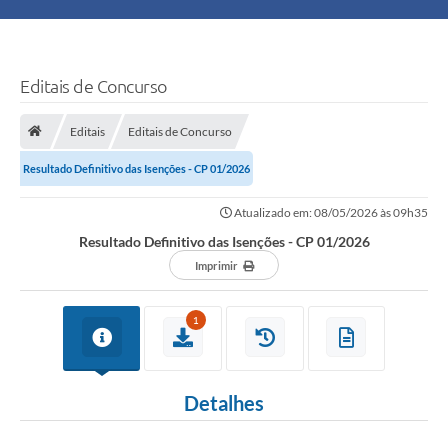
Principal
Turismo
Editais de Concurso
Ouvidoria
Editais
Editais de Concurso
Resultado Definitivo das Isenções - CP 01/2026
Audiências Públicas
Atualizado em: 08/05/2026 às 09h35
Balcão de Empregos
Resultado Definitivo das Isenções - CP 01/2026
Bolsa Família
Imprimir
Editais
1
A Nossa Cidade
Detalhes
Plano Municipal - Agricultura e Meio