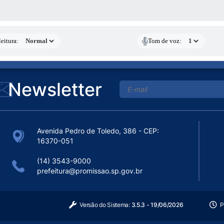
 MÍDIAS
eitura:
Tom de voz:
Newsletter
Avenida Pedro de Toledo, 386 - CEP:
16370-051
(14) 3543-9000
prefeitura@promissao.sp.gov.br
Versão do Sistema:
3.5.3 - 19/06/2026
P