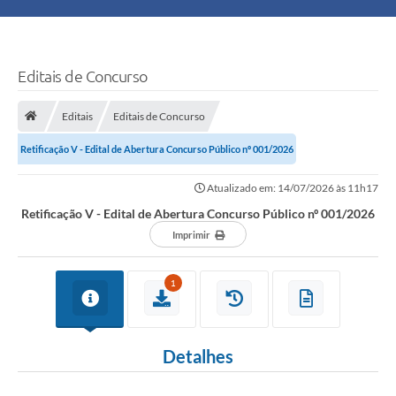
Principal
Turismo
Editais de Concurso
Ouvidoria
Editais
Editais de Concurso
Retificação V - Edital de Abertura Concurso Público nº 001/2026
Audiências Públicas
Atualizado em: 14/07/2026 às 11h17
Balcão de Empregos
Retificação V - Edital de Abertura Concurso Público nº 001/2026
Bolsa Família
Imprimir
Editais
1
A Nossa Cidade
Detalhes
Plano Municipal - Agricultura e Meio