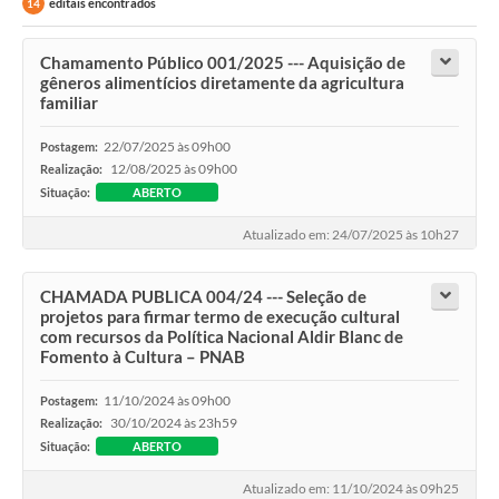
editais encontrados
14
Galeria de Fotos
Chamamento Público 001/2025 --- Aquisição de
Galeria de Vídeos
gêneros alimentícios diretamente da agricultura
familiar
Secretarias
22/07/2025 às 09h00
Postagem:
12/08/2025 às 09h00
Realização:
Contas Públicas
Situação:
ABERTO
Legislação
Atualizado em: 24/07/2025 às 10h27
Serviços Online
CHAMADA PUBLICA 004/24 --- Seleção de
projetos para firmar termo de execução cultural
com recursos da Política Nacional Aldir Blanc de
Telefones Úteis
Fomento à Cultura – PNAB
Transparência
11/10/2024 às 09h00
Postagem:
30/10/2024 às 23h59
Realização:
Sic
Situação:
ABERTO
Notícias
Atualizado em: 11/10/2024 às 09h25