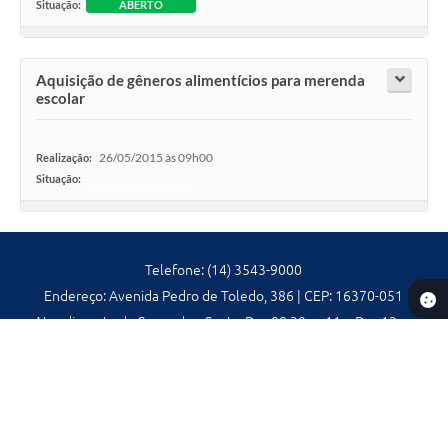
Situação:
ABERTO
Aquisição de gêneros alimentícios para merenda
escolar
26/05/2015 às 09h00
Realização:
Situação:
-
Telefone: (14) 3543-9000
Endereço: Avenida Pedro de Toledo, 386 | CEP: 16370-051
Atendimento de Segunda a Sexta, Das 08:30 as 11 e Das 13 as
16:30 Horas.
CNPJ: 44.558.856/0001-52
Prefeitura de Promissão