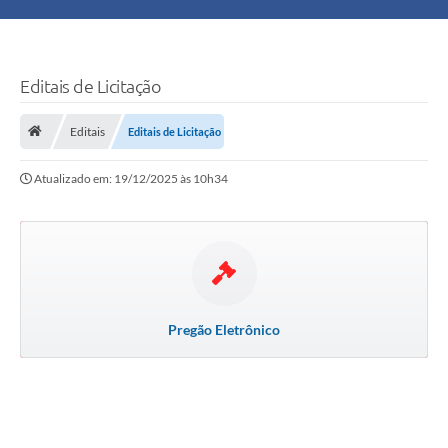
Principal
Turismo
Editais de Licitação
Ouvidoria
Editais
Editais de Licitação
Atualizado em: 19/12/2025 às 10h34
Audiências Públicas
Balcão de Empregos
Bolsa Família
Editais
Pregão Eletrônico
A Nossa Cidade
Plano Municipal - Agricultura e Meio