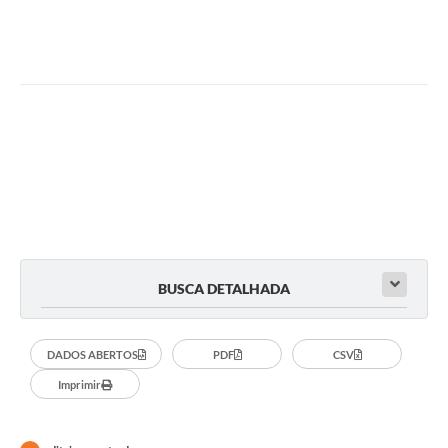
Ambiente
Internet Gratuita
Orçamento Participativo 2026
Turismo
Tributos
Lançadoria
Diário Oficial
BUSCA DETALHADA
Agenda
Reforma Agrária
DADOS ABERTOS
PDF
CSV
Imprimir
Coleta Seletiva
Empreendedores