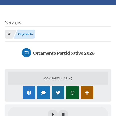
Principal
Turismo
Serviços
Ouvidoria
Orçamento...
Audiências Públicas
Orçamento Participativo 2026
Balcão de Empregos
Bolsa Família
COMPARTILHAR
Editais
A Nossa Cidade
Plano Municipal - Agricultura e Meio