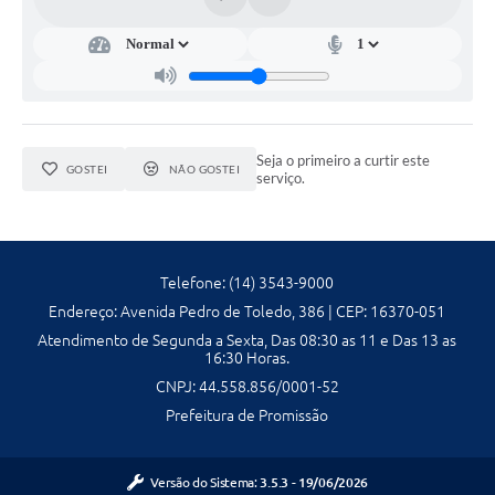
Ambiente
Internet Gratuita
Orçamento Participativo 2026
Turismo
Seja o primeiro a curtir este
GOSTEI
NÃO GOSTEI
serviço.
Tributos
Lançadoria
Telefone: (14) 3543-9000
Diário Oficial
Endereço: Avenida Pedro de Toledo, 386 | CEP: 16370-051
Atendimento de Segunda a Sexta, Das 08:30 as 11 e Das 13 as
Agenda
16:30 Horas.
CNPJ: 44.558.856/0001-52
Reforma Agrária
Prefeitura de Promissão
Coleta Seletiva
Empreendedores
Versão do Sistema:
3.5.3 - 19/06/2026