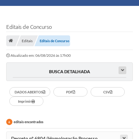
Principal
Turismo
Editais de Concurso
Ouvidoria
Editais
Editais de Concurso
Atualizado em: 06/08/2026 às 17h00
Audiências Públicas
Balcão de Empregos
BUSCA DETALHADA
Bolsa Família
DADOS ABERTOS
PDF
CSV
Editais
Imprimir
A Nossa Cidade
editais encontrados
6
Plano Municipal - Agricultura e Meio
Decreto nº 6804 (Homologação Processo