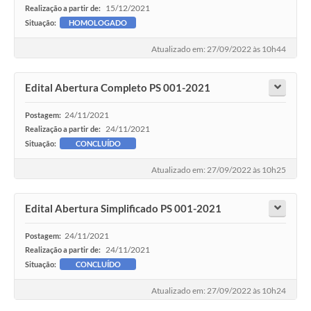
15/12/2021
Realização a partir de:
Galeria de Fotos
Situação:
HOMOLOGADO
Galeria de Vídeos
Atualizado em: 27/09/2022 às 10h44
Secretarias
Edital Abertura Completo PS 001-2021
Contas Públicas
24/11/2021
Postagem:
24/11/2021
Realização a partir de:
Legislação
Situação:
CONCLUÍDO
Atualizado em: 27/09/2022 às 10h25
Serviços Online
Edital Abertura Simplificado PS 001-2021
Telefones Úteis
24/11/2021
Postagem:
Transparência
24/11/2021
Realização a partir de:
Situação:
CONCLUÍDO
Sic
Atualizado em: 27/09/2022 às 10h24
Notícias