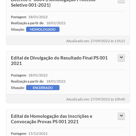
Ambiente
Seletivo 001-2021)
Internet Gratuita
18/01/2022
Postagem:
18/01/2022
Realização a partir de:
Orçamento Participativo 2026
Situação:
HOMOLOGADO
Turismo
Atualizado em: 27/09/2022 às 11h21
Tributos
Edital de Divulgação do Resultado Final PS 001
2021
Lançadoria
18/01/2022
Postagem:
18/01/2022
Realização a partir de:
Diário Oficial
Situação:
ENCERRADO
Agenda
Atualizado em: 27/09/2022 às 10h40
Reforma Agrária
Edital de Homologação das Inscrições e
Coleta Seletiva
Convocação Provas PS 001 2021
Empreendedores
15/12/2021
Postagem: