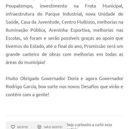
Poupatempo, investimento na Frota Municipal,
Galeria de Fotos
infraestrutura do Parque Industrial, nova Unidade de
Galeria de Vídeos
Saúde, Casa da Juventude, Centro Multiuso, melhorias na
Iluminação Pública, Areninha Esportiva, melhorias nas
Secretarias
Escolas, só foram e serão possíveis graças ao apoio que
tivemos do Estado, até o final do ano, Promissão será um
Contas Públicas
grande canteiro de obras com melhorias em todas as
Legislação
áreas do município!
Serviços Online
Muito Obrigado Governador Doria e agora Governador
Rodrigo Garcia, boa sorte nos novos Desafios que virão e
Telefones Úteis
contém com a gente!
Transparência
Sic
Notícias
Seja o primeiro a curtir esta
GOSTEI
NÃO GOSTEI