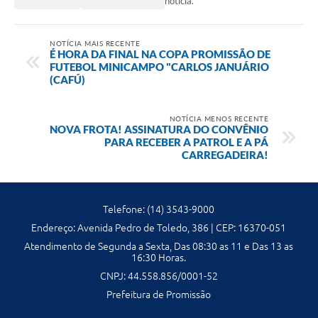
notícia.
Contato
NOTÍCIA MAIS RECENTE
É HORA DA FINAL NA COPA PROMISSÃO DE
FUTEBOL MINICAMPO "CARLOS JANUÁRIO
(CAFÚ)
NOTÍCIA MENOS RECENTE
NOVA FROTA! ASSINATURA DO CONVÊNIO
PARA RECEBER A PATROL E A PÁ
CARREGADEIRA!
Telefone: (14) 3543-9000
Endereço: Avenida Pedro de Toledo, 386 | CEP: 16370-051
Atendimento de Segunda a Sexta, Das 08:30 as 11 e Das 13 as
16:30 Horas.
CNPJ: 44.558.856/0001-52
Prefeitura de Promissão