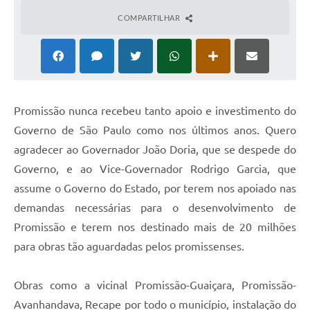
Ambiente
COMPARTILHAR
Internet Gratuita
Orçamento Participativo 2026
Turismo
Promissão nunca recebeu tanto apoio e investimento do
Tributos
Governo de São Paulo como nos últimos anos. Quero
agradecer ao Governador João Doria, que se despede do
Lançadoria
Governo, e ao Vice-Governador Rodrigo Garcia, que
assume o Governo do Estado, por terem nos apoiado nas
Diário Oficial
demandas necessárias para o desenvolvimento de
Agenda
Promissão e terem nos destinado mais de 20 milhões
Reforma Agrária
para obras tão aguardadas pelos promissenses.
Coleta Seletiva
Obras como a vicinal Promissão-Guaiçara, Promissão-
Empreendedores
Avanhandava, Recape por todo o município, instalação do