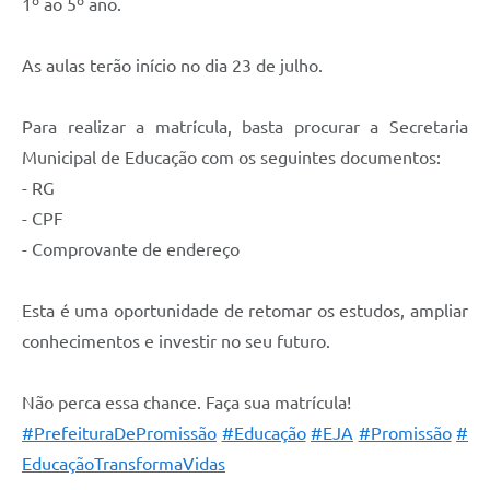
1º ao 5º ano.
Galeria de Fotos
As aulas terão início no dia 23 de julho.
Galeria de Vídeos
Secretarias
Para realizar a matrícula, basta procurar a Secretaria
Municipal de Educação com os seguintes documentos:
Contas Públicas
- RG
- CPF
Legislação
- Comprovante de endereço
Serviços Online
Esta é uma oportunidade de retomar os estudos, ampliar
Telefones Úteis
conhecimentos e investir no seu futuro.
Transparência
Não perca essa chance. Faça sua matrícula!
Sic
#PrefeituraDePromissão
#Educação
#EJA
#Promissão
#
EducaçãoTransformaVidas
Notícias