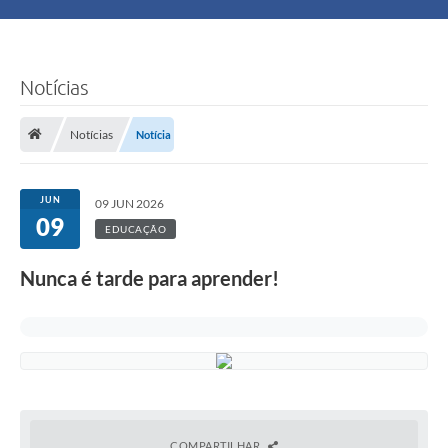
Principal
Turismo
Notícias
Ouvidoria
Notícias
Notícia
Audiências Públicas
JUN
09 JUN 2026
Balcão de Empregos
09
EDUCAÇÃO
Bolsa Família
Nunca é tarde para aprender!
Editais
A Nossa Cidade
Plano Municipal - Agricultura e Meio
COMPARTILHAR