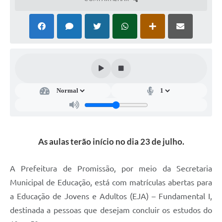
Ambiente
Internet Gratuita
Orçamento Participativo 2026
Turismo
Tributos
Lançadoria
Diário Oficial
As aulas terão início no dia 23 de julho.
Agenda
A Prefeitura de Promissão, por meio da Secretaria
Reforma Agrária
Municipal de Educação, está com matrículas abertas para
Coleta Seletiva
a Educação de Jovens e Adultos (EJA) – Fundamental I,
destinada a pessoas que desejam concluir os estudos do
Empreendedores