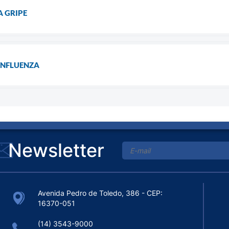
 GRIPE
INFLUENZA
Newsletter
Avenida Pedro de Toledo, 386 - CEP:
16370-051
(14) 3543-9000