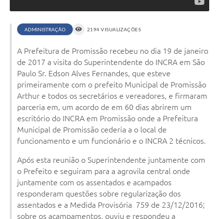
Ambiente
Internet Gratuita
ADMINISTRAÇÃO
2194 VISUALIZAÇÕES
Orçamento Participativo 2026
A Prefeitura de Promissão recebeu no dia 19 de janeiro
de 2017 a visita do Superintendente do INCRA em São
Turismo
Paulo Sr. Edson Alves Fernandes, que esteve
primeiramente com o prefeito Municipal de Promissão
Tributos
Arthur e todos os secretários e vereadores, e firmaram
parceria em, um acordo de em 60 dias abrirem um
Lançadoria
escritório do INCRA em Promissão onde a Prefeitura
Municipal de Promissão cederia a o local de
Diário Oficial
funcionamento e um funcionário e o INCRA 2 técnicos.
Agenda
Após esta reunião o Superintendente juntamente com
o Prefeito e seguiram para a agrovila central onde
Reforma Agrária
juntamente com os assentados e acampados
Coleta Seletiva
responderam questões sobre regularização dos
assentados e a Medida Provisória 759 de 23/12/2016;
Empreendedores
sobre os acampamentos, ouviu e respondeu a