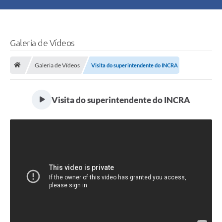
Principal
Turismo
Galeria de Vídeos
Ouvidoria
Galeria de Vídeos
Visita do superintendente do INCRA
Audiências Públicas
Visita do superintendente do INCRA
Balcão de Empregos
Bolsa Família
Editais
A Nossa Cidade
Plano Municipal - Agricultura e Meio