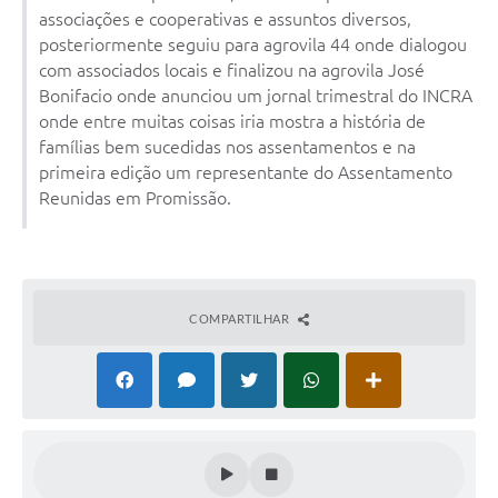
associações e cooperativas e assuntos diversos,
Galeria de Fotos
posteriormente seguiu para agrovila 44 onde dialogou
com associados locais e finalizou na agrovila José
Galeria de Vídeos
Bonifacio onde anunciou um jornal trimestral do INCRA
onde entre muitas coisas iria mostra a história de
Secretarias
famílias bem sucedidas nos assentamentos e na
primeira edição um representante do Assentamento
Contas Públicas
Reunidas em Promissão.
Legislação
Serviços Online
COMPARTILHAR
Telefones Úteis
Transparência
Sic
Notícias