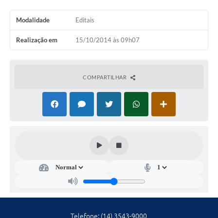
Ambiente
Modalidade
Editais
Internet Gratuita
Realização em
15/10/2014 às 09h07
Orçamento Participativo 2026
Turismo
COMPARTILHAR
Tributos
Lançadoria
Diário Oficial
Agenda
Reforma Agrária
Coleta Seletiva
Empreendedores
Telefone: (14) 3543-9000