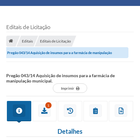
Principal
Turismo
Editais de Licitação
Ouvidoria
Editais
Editais de Licitação
Pregão 043/14 Aquisição de insumos para a farmácia de manipulação
Audiências Públicas
municipal.
Balcão de Empregos
Pregão 043/14 Aquisição de insumos para a farmácia de
manipulação municipal.
Bolsa Família
Imprimir
Editais
1
A Nossa Cidade
Detalhes
Plano Municipal - Agricultura e Meio