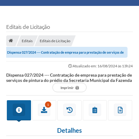
Principal
Turismo
Editais de Licitação
Ouvidoria
Editais
Editais de Licitação
Dispensa 027/2024 --- Contratação de empresa para prestação de serviços de
Audiências Públicas
pintura do prédio da Secretaria...
Atualizado em: 16/08/2024 às 13h24
Balcão de Empregos
Dispensa 027/2024 --- Contratação de empresa para prestação de
serviços de pintura do prédio da Secretaria Municipal da Fazenda
Bolsa Família
Imprimir
Editais
1
A Nossa Cidade
Detalhes
Plano Municipal - Agricultura e Meio