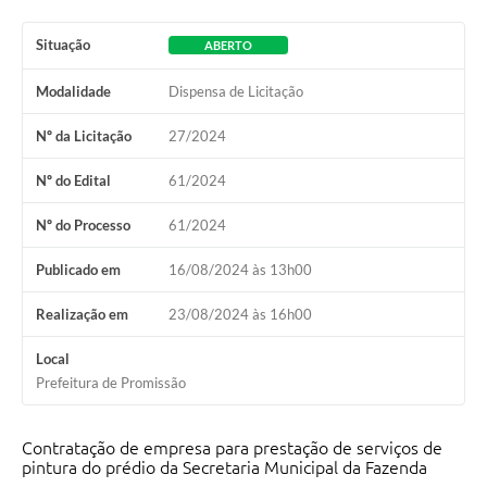
Ambiente
Situação
ABERTO
Internet Gratuita
Modalidade
Dispensa de Licitação
Orçamento Participativo 2026
Nº da Licitação
27/2024
Turismo
Nº do Edital
61/2024
Tributos
Nº do Processo
61/2024
Lançadoria
Publicado em
16/08/2024 às 13h00
Diário Oficial
Realização em
23/08/2024 às 16h00
Agenda
Local
Prefeitura de Promissão
Reforma Agrária
Coleta Seletiva
Contratação de empresa para prestação de serviços de
pintura do prédio da Secretaria Municipal da Fazenda
Empreendedores