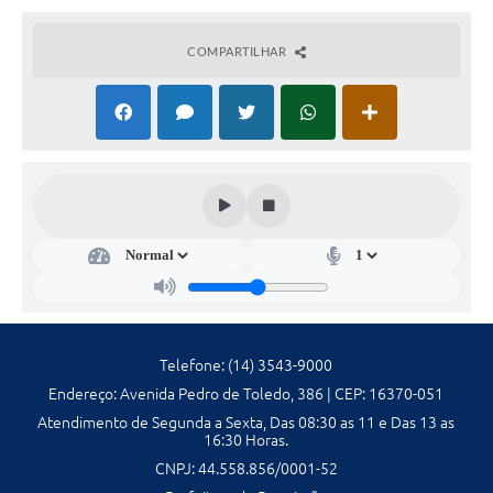
Galeria de Fotos
COMPARTILHAR
Galeria de Vídeos
Secretarias
Contas Públicas
Legislação
Serviços Online
Telefones Úteis
Telefone: (14) 3543-9000
Transparência
Endereço: Avenida Pedro de Toledo, 386 | CEP: 16370-051
Atendimento de Segunda a Sexta, Das 08:30 as 11 e Das 13 as
Sic
16:30 Horas.
Notícias
CNPJ: 44.558.856/0001-52