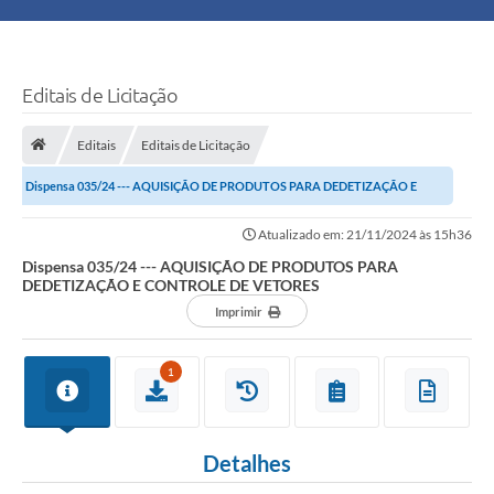
Principal
Turismo
Editais de Licitação
Ouvidoria
Editais
Editais de Licitação
Dispensa 035/24 --- AQUISIÇÃO DE PRODUTOS PARA DEDETIZAÇÃO E
Audiências Públicas
CONTROLE DE VETORES
Atualizado em: 21/11/2024 às 15h36
Balcão de Empregos
Dispensa 035/24 --- AQUISIÇÃO DE PRODUTOS PARA
DEDETIZAÇÃO E CONTROLE DE VETORES
Bolsa Família
Imprimir
Editais
1
A Nossa Cidade
Detalhes
Plano Municipal - Agricultura e Meio