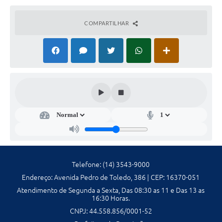
Galeria de Fotos
COMPARTILHAR
Galeria de Vídeos
Secretarias
Contas Públicas
Legislação
Serviços Online
Telefones Úteis
Telefone: (14) 3543-9000
Transparência
Endereço: Avenida Pedro de Toledo, 386 | CEP: 16370-051
Atendimento de Segunda a Sexta, Das 08:30 as 11 e Das 13 as
Sic
16:30 Horas.
Notícias
CNPJ: 44.558.856/0001-52