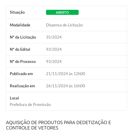
Ambiente
Situação
ABERTO
Internet Gratuita
Modalidade
Dispensa de Licitação
Orçamento Participativo 2026
Nº da Licitação
35/2024
Turismo
Nº do Edital
93/2024
Tributos
Nº do Processo
93/2024
Lançadoria
Publicado em
21/11/2024 às 12h00
Diário Oficial
Realização em
26/11/2024 às 16h00
Agenda
Local
Prefeitura de Promissão
Reforma Agrária
Coleta Seletiva
AQUISIÇÃO DE PRODUTOS PARA DEDETIZAÇÃO E
CONTROLE DE VETORES
Empreendedores