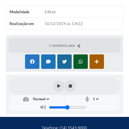
Ambiente
Modalidade
Editais
Internet Gratuita
Realização em
10/12/2014 às 13h22
Orçamento Participativo 2026
Turismo
COMPARTILHAR
Tributos
Lançadoria
Diário Oficial
Agenda
Reforma Agrária
Coleta Seletiva
Empreendedores
Telefone: (14) 3543-9000