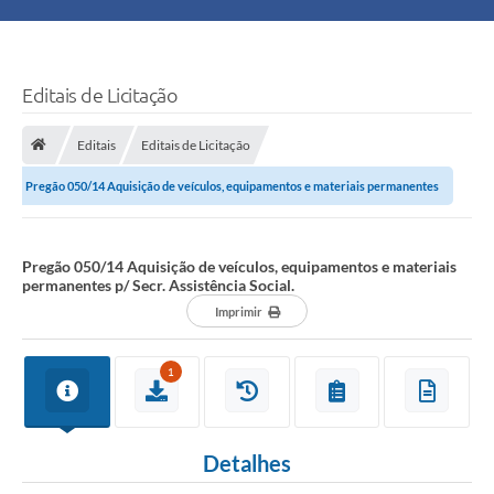
Principal
Turismo
Editais de Licitação
Ouvidoria
Editais
Editais de Licitação
Pregão 050/14 Aquisição de veículos, equipamentos e materiais permanentes
Audiências Públicas
p/ Secr. Assistência Social.
Balcão de Empregos
Pregão 050/14 Aquisição de veículos, equipamentos e materiais
permanentes p/ Secr. Assistência Social.
Bolsa Família
Imprimir
Editais
1
A Nossa Cidade
Detalhes
Plano Municipal - Agricultura e Meio