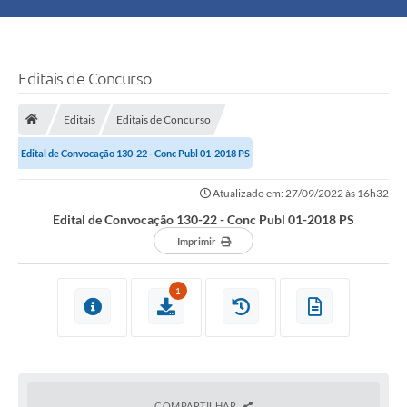
Principal
Turismo
Editais de Concurso
Ouvidoria
Editais
Editais de Concurso
Edital de Convocação 130-22 - Conc Publ 01-2018 PS
Audiências Públicas
Atualizado em: 27/09/2022 às 16h32
Balcão de Empregos
Edital de Convocação 130-22 - Conc Publ 01-2018 PS
Bolsa Família
Imprimir
Editais
1
A Nossa Cidade
Plano Municipal - Agricultura e Meio
COMPARTILHAR