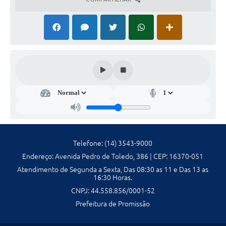
Ambiente
Internet Gratuita
Orçamento Participativo 2026
Turismo
Tributos
Lançadoria
Diário Oficial
Telefone: (14) 3543-9000
Endereço: Avenida Pedro de Toledo, 386 | CEP: 16370-051
Agenda
Atendimento de Segunda a Sexta, Das 08:30 as 11 e Das 13 as
16:30 Horas.
Reforma Agrária
CNPJ: 44.558.856/0001-52
Coleta Seletiva
Prefeitura de Promissão
Empreendedores