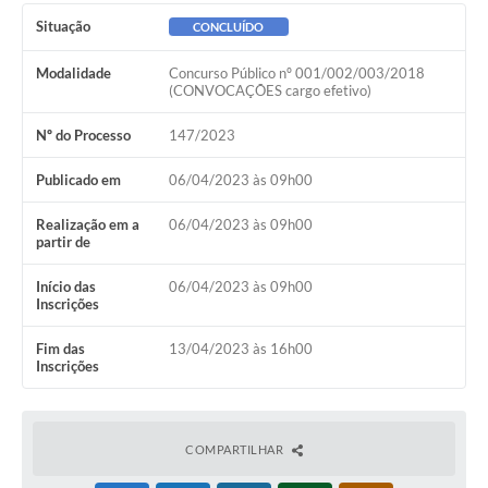
Ambiente
Situação
CONCLUÍDO
Internet Gratuita
Modalidade
Concurso Público nº 001/002/003/2018
(CONVOCAÇÕES cargo efetivo)
Orçamento Participativo 2026
Nº do Processo
147/2023
Turismo
Publicado em
06/04/2023 às 09h00
Tributos
Realização em a
06/04/2023 às 09h00
partir de
Lançadoria
Início das
06/04/2023 às 09h00
Diário Oficial
Inscrições
Agenda
Fim das
13/04/2023 às 16h00
Inscrições
Reforma Agrária
Coleta Seletiva
COMPARTILHAR
Empreendedores