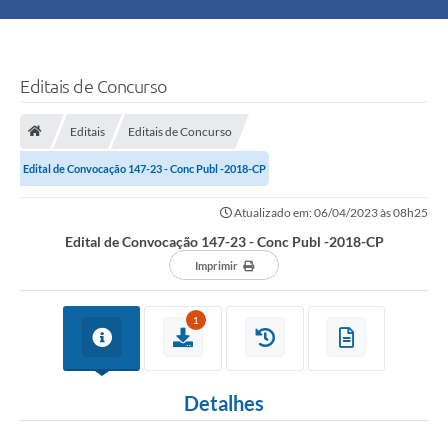
Principal
Turismo
Editais de Concurso
Ouvidoria
Editais
Editais de Concurso
Edital de Convocação 147-23 - Conc Publ -2018-CP
Audiências Públicas
Atualizado em: 06/04/2023 às 08h25
Balcão de Empregos
Edital de Convocação 147-23 - Conc Publ -2018-CP
Bolsa Família
Imprimir
Editais
1
A Nossa Cidade
Detalhes
Plano Municipal - Agricultura e Meio