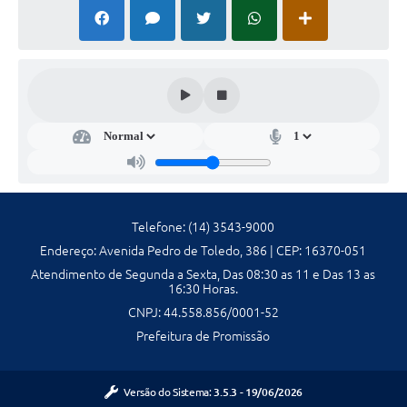
Galeria de Fotos
Galeria de Vídeos
Secretarias
Contas Públicas
Legislação
Telefone: (14) 3543-9000
Serviços Online
Endereço: Avenida Pedro de Toledo, 386 | CEP: 16370-051
Atendimento de Segunda a Sexta, Das 08:30 as 11 e Das 13 as
Telefones Úteis
16:30 Horas.
CNPJ: 44.558.856/0001-52
Transparência
Prefeitura de Promissão
Sic
Notícias
Versão do Sistema:
3.5.3 - 19/06/2026