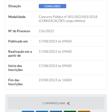
Ambiente
Situação
CONCLUÍDO
Internet Gratuita
Modalidade
Concurso Público nº 001/002/003/2018
(CONVOCAÇÕES cargo efetivo)
Orçamento Participativo 2026
Nº do Processo
156/2023
Turismo
Publicado em
17/08/2023 às 09h00
Tributos
Realização em a
17/08/2023 às 09h00
partir de
Lançadoria
Início das
17/08/2023 às 09h00
Diário Oficial
Inscrições
Agenda
Fim das
23/08/2023 às 16h00
Inscrições
Reforma Agrária
Coleta Seletiva
COMPARTILHAR
Empreendedores