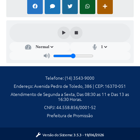
Galeria de Fotos
Galeria de Vídeos
Secretarias
Contas Públicas
Legislação
Telefone: (14) 3543-9000
Serviços Online
Endereço: Avenida Pedro de Toledo, 386 | CEP: 16370-051
Atendimento de Segunda a Sexta, Das 08:30 as 11 e Das 13 as
Telefones Úteis
16:30 Horas.
CNPJ: 44.558.856/0001-52
Transparência
Prefeitura de Promissão
Sic
Notícias
Versão do Sistema:
3.5.3 - 19/06/2026