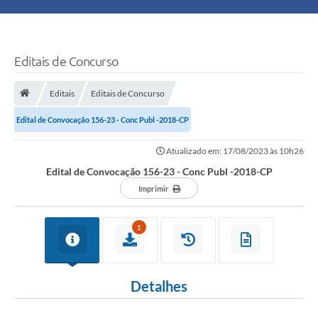
Principal
Turismo
Editais de Concurso
Ouvidoria
Editais
Editais de Concurso
Edital de Convocação 156-23 - Conc Publ -2018-CP
Audiências Públicas
Atualizado em: 17/08/2023 às 10h26
Balcão de Empregos
Edital de Convocação 156-23 - Conc Publ -2018-CP
Bolsa Família
Imprimir
Editais
1
A Nossa Cidade
Detalhes
Plano Municipal - Agricultura e Meio