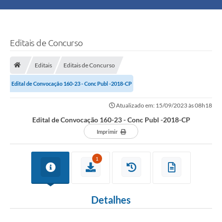
Principal
Turismo
Editais de Concurso
Ouvidoria
Editais
Editais de Concurso
Edital de Convocação 160-23 - Conc Publ -2018-CP
Audiências Públicas
Atualizado em: 15/09/2023 às 08h18
Balcão de Empregos
Edital de Convocação 160-23 - Conc Publ -2018-CP
Bolsa Família
Imprimir
Editais
1
A Nossa Cidade
Detalhes
Plano Municipal - Agricultura e Meio