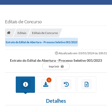
Principal
Turismo
Editais de Concurso
Ouvidoria
Editais
Editais de Concurso
Extrato do Edital de Abertura - Processo Seletivo 001/2023
Audiências Públicas
Atualizado em: 03/01/2024 às 10h31
Balcão de Empregos
Extrato do Edital de Abertura - Processo Seletivo 001/2023
Bolsa Família
Imprimir
Editais
1
A Nossa Cidade
Detalhes
Plano Municipal - Agricultura e Meio