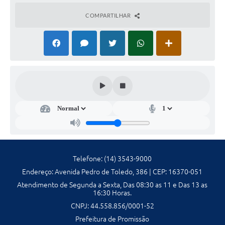
Galeria de Fotos
COMPARTILHAR
Galeria de Vídeos
Secretarias
Contas Públicas
Legislação
Serviços Online
Telefones Úteis
Telefone: (14) 3543-9000
Endereço: Avenida Pedro de Toledo, 386 | CEP: 16370-051
Transparência
Atendimento de Segunda a Sexta, Das 08:30 as 11 e Das 13 as
16:30 Horas.
Sic
CNPJ: 44.558.856/0001-52
Notícias
Prefeitura de Promissão