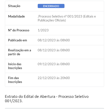
Ambiente
Situação
ENCERRADO
Internet Gratuita
Modalidade
.Processo Seletivo nº 001/2023 (Editais e
Publicações Oficiais)
Orçamento Participativo 2026
Nº do Processo
1/2023
Turismo
Publicado em
08/12/2023 às 08h00
Tributos
Realização em a
08/12/2023 às 08h00
partir de
Lançadoria
Início das
09/12/2023 às 08h00
Diário Oficial
Inscrições
Agenda
Fim das
22/12/2023 às 20h00
Inscrições
Reforma Agrária
Coleta Seletiva
Extrato do Edital de Abertura - Processo Seletivo
001/2023.
Empreendedores