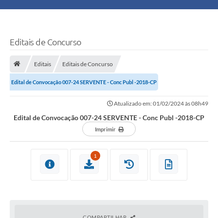
Principal
Turismo
Editais de Concurso
Ouvidoria
Editais
Editais de Concurso
Edital de Convocação 007-24 SERVENTE - Conc Publ -2018-CP
Audiências Públicas
Atualizado em: 01/02/2024 às 08h49
Balcão de Empregos
Edital de Convocação 007-24 SERVENTE - Conc Publ -2018-CP
Bolsa Família
Imprimir
Editais
1
A Nossa Cidade
Plano Municipal - Agricultura e Meio
COMPARTILHAR