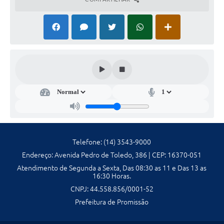
Ambiente
Internet Gratuita
Orçamento Participativo 2026
Turismo
Tributos
Lançadoria
Diário Oficial
Telefone: (14) 3543-9000
Endereço: Avenida Pedro de Toledo, 386 | CEP: 16370-051
Agenda
Atendimento de Segunda a Sexta, Das 08:30 as 11 e Das 13 as
16:30 Horas.
Reforma Agrária
CNPJ: 44.558.856/0001-52
Coleta Seletiva
Prefeitura de Promissão
Empreendedores