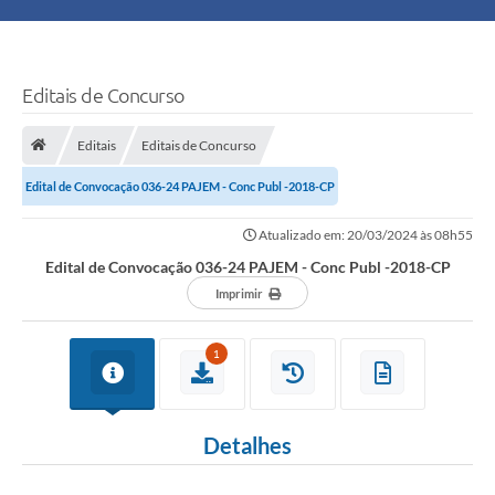
Principal
Turismo
Editais de Concurso
Ouvidoria
Editais
Editais de Concurso
Edital de Convocação 036-24 PAJEM - Conc Publ -2018-CP
Audiências Públicas
Atualizado em: 20/03/2024 às 08h55
Balcão de Empregos
Edital de Convocação 036-24 PAJEM - Conc Publ -2018-CP
Bolsa Família
Imprimir
Editais
1
A Nossa Cidade
Detalhes
Plano Municipal - Agricultura e Meio