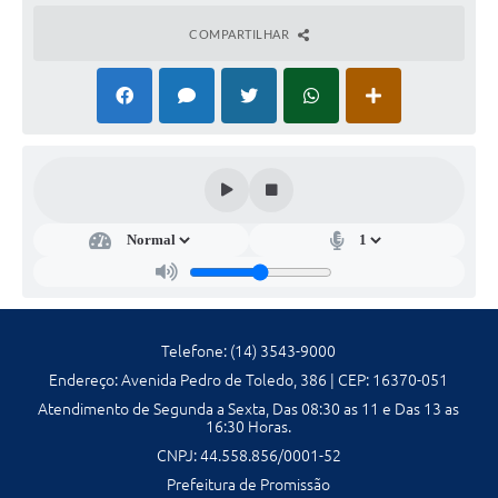
Galeria de Fotos
COMPARTILHAR
Galeria de Vídeos
Secretarias
Contas Públicas
Legislação
Serviços Online
Telefones Úteis
Telefone: (14) 3543-9000
Endereço: Avenida Pedro de Toledo, 386 | CEP: 16370-051
Transparência
Atendimento de Segunda a Sexta, Das 08:30 as 11 e Das 13 as
16:30 Horas.
Sic
CNPJ: 44.558.856/0001-52
Notícias
Prefeitura de Promissão