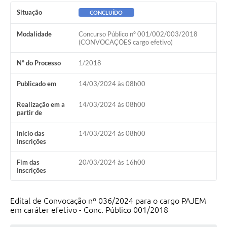
Ambiente
Situação
CONCLUÍDO
Internet Gratuita
Modalidade
Concurso Público nº 001/002/003/2018
(CONVOCAÇÕES cargo efetivo)
Orçamento Participativo 2026
Nº do Processo
1/2018
Turismo
Publicado em
14/03/2024 às 08h00
Tributos
Realização em a
14/03/2024 às 08h00
partir de
Lançadoria
Início das
14/03/2024 às 08h00
Diário Oficial
Inscrições
Agenda
Fim das
20/03/2024 às 16h00
Inscrições
Reforma Agrária
Coleta Seletiva
Edital de Convocação nº 036/2024 para o cargo PAJEM
em caráter efetivo - Conc. Público 001/2018
Empreendedores