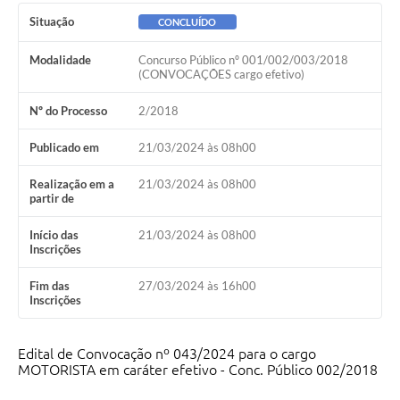
Ambiente
Situação
CONCLUÍDO
Internet Gratuita
Modalidade
Concurso Público nº 001/002/003/2018
(CONVOCAÇÕES cargo efetivo)
Orçamento Participativo 2026
Nº do Processo
2/2018
Turismo
Publicado em
21/03/2024 às 08h00
Tributos
Realização em a
21/03/2024 às 08h00
partir de
Lançadoria
Início das
21/03/2024 às 08h00
Diário Oficial
Inscrições
Agenda
Fim das
27/03/2024 às 16h00
Inscrições
Reforma Agrária
Coleta Seletiva
Edital de Convocação nº 043/2024 para o cargo
MOTORISTA em caráter efetivo - Conc. Público 002/2018
Empreendedores