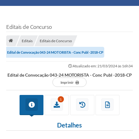
Principal
Turismo
Editais de Concurso
Ouvidoria
Editais
Editais de Concurso
Edital de Convocação 043-24 MOTORISTA - Conc Publ -2018-CP
Audiências Públicas
Atualizado em: 21/03/2024 às 16h34
Balcão de Empregos
Edital de Convocação 043-24 MOTORISTA - Conc Publ -2018-CP
Bolsa Família
Imprimir
Editais
1
A Nossa Cidade
Detalhes
Plano Municipal - Agricultura e Meio