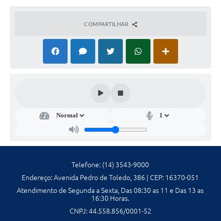
Galeria de Fotos
COMPARTILHAR
Galeria de Vídeos
Secretarias
Contas Públicas
Legislação
Serviços Online
Telefones Úteis
Telefone: (14) 3543-9000
Transparência
Endereço: Avenida Pedro de Toledo, 386 | CEP: 16370-051
Sic
Atendimento de Segunda a Sexta, Das 08:30 as 11 e Das 13 as
16:30 Horas.
Notícias
CNPJ: 44.558.856/0001-52