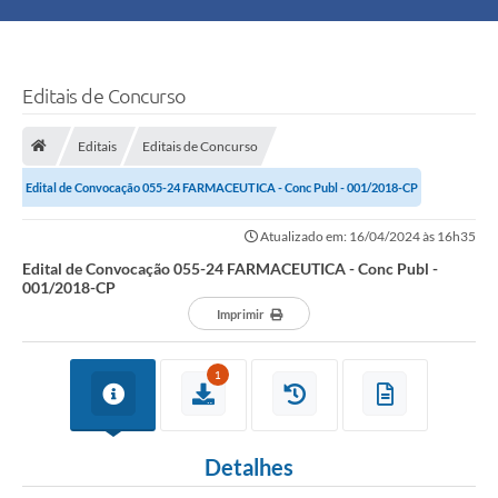
Principal
Turismo
Editais de Concurso
Ouvidoria
Editais
Editais de Concurso
Edital de Convocação 055-24 FARMACEUTICA - Conc Publ - 001/2018-CP
Audiências Públicas
Atualizado em: 16/04/2024 às 16h35
Balcão de Empregos
Edital de Convocação 055-24 FARMACEUTICA - Conc Publ -
001/2018-CP
Bolsa Família
Imprimir
Editais
1
A Nossa Cidade
Detalhes
Plano Municipal - Agricultura e Meio