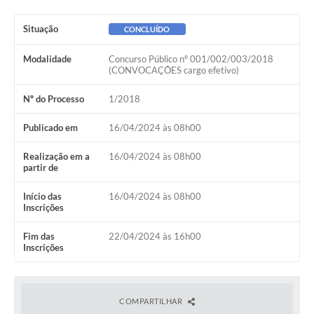
Ambiente
Situação
CONCLUÍDO
Internet Gratuita
Modalidade
Concurso Público nº 001/002/003/2018
Orçamento Participativo 2026
(CONVOCAÇÕES cargo efetivo)
Turismo
Nº do Processo
1/2018
Tributos
Publicado em
16/04/2024 às 08h00
Realização em a
16/04/2024 às 08h00
Lançadoria
partir de
Diário Oficial
Início das
16/04/2024 às 08h00
Inscrições
Agenda
Fim das
22/04/2024 às 16h00
Inscrições
Reforma Agrária
Coleta Seletiva
COMPARTILHAR
Empreendedores