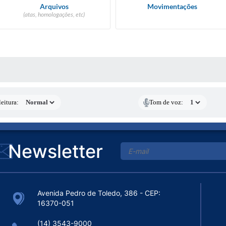
Arquivos
Movimentações
(atas, homologações, etc)
 MÍDIAS
eitura:
Tom de voz:
Newsletter
Avenida Pedro de Toledo, 386 - CEP:
16370-051
(14) 3543-9000