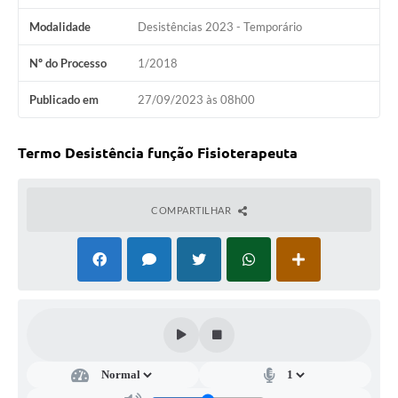
Ambiente
Modalidade
Desistências 2023 - Temporário
Internet Gratuita
Nº do Processo
1/2018
Orçamento Participativo 2026
Publicado em
27/09/2023 às 08h00
Turismo
Termo Desistência função Fisioterapeuta
Tributos
Lançadoria
COMPARTILHAR
Diário Oficial
Agenda
Reforma Agrária
Coleta Seletiva
Empreendedores