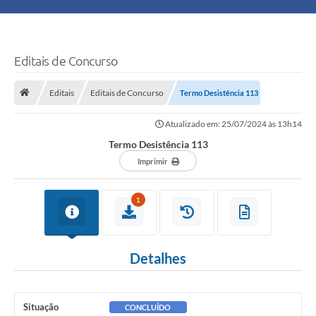
Principal
Turismo
Editais de Concurso
Ouvidoria
Editais
Editais de Concurso
Termo Desistência 113
Atualizado em: 25/07/2024 às 13h14
Audiências Públicas
Termo Desistência 113
Balcão de Empregos
Imprimir
Bolsa Família
1
Editais
Detalhes
A Nossa Cidade
Situação
CONCLUÍDO
Plano Municipal - Agricultura e Meio