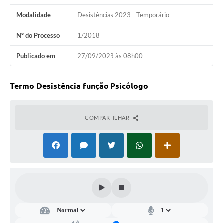
Ambiente
Modalidade
Desistências 2023 - Temporário
Internet Gratuita
Nº do Processo
1/2018
Orçamento Participativo 2026
Publicado em
27/09/2023 às 08h00
Turismo
Termo Desistência função Psicólogo
Tributos
Lançadoria
COMPARTILHAR
Diário Oficial
Agenda
Reforma Agrária
Coleta Seletiva
Empreendedores