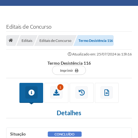
Principal
Turismo
Editais de Concurso
Ouvidoria
Editais
Editais de Concurso
Termo Desistência 116
Atualizado em: 25/07/2024 às 13h16
Audiências Públicas
Termo Desistência 116
Balcão de Empregos
Imprimir
Bolsa Família
1
Editais
Detalhes
A Nossa Cidade
Situação
CONCLUÍDO
Plano Municipal - Agricultura e Meio