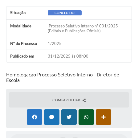
Ambiente
Situação
CONCLUÍDO
Internet Gratuita
Modalidade
.Processo Seletivo Interno nº 001/2025
Orçamento Participativo 2026
(Editais e Publicações Oficiais)
Turismo
Nº do Processo
1/2025
Tributos
Publicado em
31/12/2025 às 08h00
Lançadoria
Homologação Processo Seletivo Interno - Diretor de
Escola
Diário Oficial
Agenda
COMPARTILHAR
Reforma Agrária
Coleta Seletiva
Empreendedores