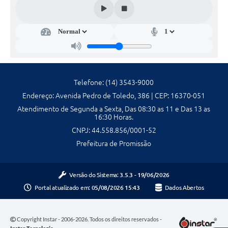
Galeria de Fotos
Galeria de Vídeos
Secretarias
Telefone: (14) 3543-9000
Contas Públicas
Endereço: Avenida Pedro de Toledo, 386 | CEP: 16370-051
Legislação
Atendimento de Segunda a Sexta, Das 08:30 as 11 e Das 13 as
16:30 Horas.
Serviços Online
CNPJ: 44.558.856/0001-52
Prefeitura de Promissão
Telefones Úteis
Versão do Sistema:
3.5.3 - 19/06/2026
Transparência
Portal atualizado em:
05/08/2026 15:43
Dados Abertos
Sic
Notícias
Copyright Instar - 2006-2026. Todos os direitos reservados -