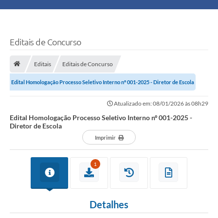
Principal
Turismo
Editais de Concurso
Ouvidoria
Editais
Editais de Concurso
Edital Homologação Processo Seletivo Interno nº 001-2025 - Diretor de Escola
Audiências Públicas
Atualizado em: 08/01/2026 às 08h29
Balcão de Empregos
Edital Homologação Processo Seletivo Interno nº 001-2025 -
Diretor de Escola
Bolsa Família
Imprimir
Editais
1
A Nossa Cidade
Detalhes
Plano Municipal - Agricultura e Meio