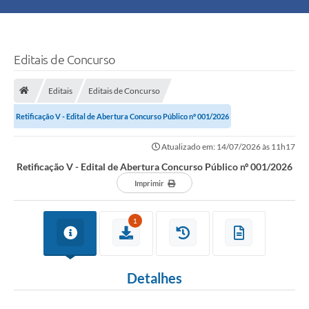
Principal
Turismo
Editais de Concurso
Ouvidoria
Editais
Editais de Concurso
Retificação V - Edital de Abertura Concurso Público nº 001/2026
Audiências Públicas
Atualizado em: 14/07/2026 às 11h17
Balcão de Empregos
Retificação V - Edital de Abertura Concurso Público nº 001/2026
Bolsa Família
Imprimir
Editais
1
A Nossa Cidade
Detalhes
Plano Municipal - Agricultura e Meio