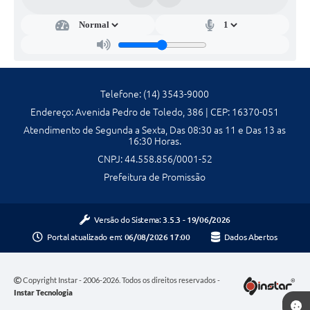
Galeria de Fotos
Galeria de Vídeos
Secretarias
Telefone: (14) 3543-9000
Endereço: Avenida Pedro de Toledo, 386 | CEP: 16370-051
Contas Públicas
Atendimento de Segunda a Sexta, Das 08:30 as 11 e Das 13 as
Legislação
16:30 Horas.
CNPJ: 44.558.856/0001-52
Serviços Online
Prefeitura de Promissão
Telefones Úteis
Versão do Sistema:
3.5.3 - 19/06/2026
Portal atualizado em:
06/08/2026 17:00
Dados Abertos
Transparência
Sic
Copyright Instar - 2006-2026. Todos os direitos reservados -
Instar Tecnologia
Notícias