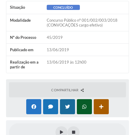
Ambiente
Situação
CONCLUÍDO
Internet Gratuita
Modalidade
Concurso Público nº 001/002/003/2018
(CONVOCAÇÕES cargo efetivo)
Orçamento Participativo 2026
Nº do Processo
45/2019
Turismo
Publicado em
13/06/2019
Tributos
Realização em a
13/06/2019 às 12h00
partir de
Lançadoria
Diário Oficial
COMPARTILHAR
Agenda
Reforma Agrária
Coleta Seletiva
Empreendedores