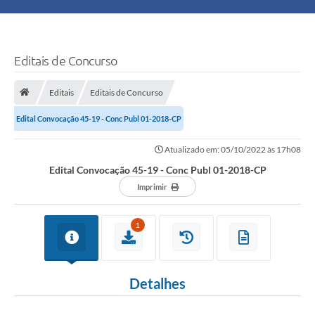
Principal
Turismo
Editais de Concurso
Ouvidoria
Editais
Editais de Concurso
Edital Convocação 45-19 - Conc Publ 01-2018-CP
Audiências Públicas
Atualizado em: 05/10/2022 às 17h08
Balcão de Empregos
Edital Convocação 45-19 - Conc Publ 01-2018-CP
Bolsa Família
Imprimir
Editais
1
A Nossa Cidade
Detalhes
Plano Municipal - Agricultura e Meio