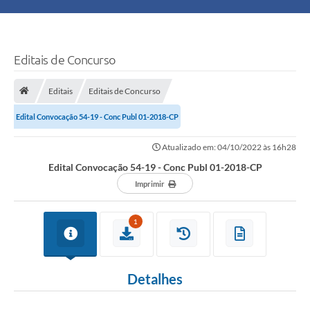
Principal
Turismo
Editais de Concurso
Ouvidoria
Editais
Editais de Concurso
Edital Convocação 54-19 - Conc Publ 01-2018-CP
Audiências Públicas
Atualizado em: 04/10/2022 às 16h28
Balcão de Empregos
Edital Convocação 54-19 - Conc Publ 01-2018-CP
Bolsa Família
Imprimir
Editais
1
A Nossa Cidade
Detalhes
Plano Municipal - Agricultura e Meio