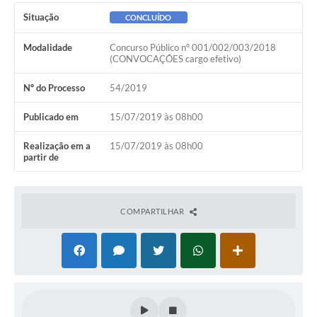
Ambiente
Situação
CONCLUÍDO
Internet Gratuita
Modalidade
Concurso Público nº 001/002/003/2018
(CONVOCAÇÕES cargo efetivo)
Orçamento Participativo 2026
Nº do Processo
54/2019
Turismo
Publicado em
15/07/2019 às 08h00
Tributos
Realização em a
15/07/2019 às 08h00
partir de
Lançadoria
Diário Oficial
COMPARTILHAR
Agenda
Reforma Agrária
Coleta Seletiva
Empreendedores