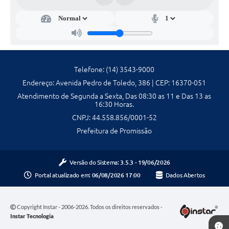
Galeria de Fotos
Galeria de Vídeos
Secretarias
Telefone: (14) 3543-9000
Endereço: Avenida Pedro de Toledo, 386 | CEP: 16370-051
Contas Públicas
Atendimento de Segunda a Sexta, Das 08:30 as 11 e Das 13 as
Legislação
16:30 Horas.
CNPJ: 44.558.856/0001-52
Serviços Online
Prefeitura de Promissão
Telefones Úteis
Versão do Sistema:
3.5.3 - 19/06/2026
Portal atualizado em:
06/08/2026 17:00
Dados Abertos
Transparência
Sic
Copyright Instar - 2006-2026. Todos os direitos reservados -
Instar Tecnologia
Notícias