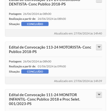
Ambiente
DENTISTA- Conc Publico 2018-PS
Internet Gratuita
26/06/2024 às 08h00
Postagem:
26/06/2024 às 08h00
Realização a partir de:
Orçamento Participativo 2026
Situação:
CONCLUÍDO
Turismo
Atualizado em: 27/06/2024 às 14h40
Tributos
Edital de Convocação 113-24 MOTORISTA- Conc
Publico 2018-PS
Lançadoria
26/06/2024 às 08h00
Postagem:
01/06/2024 às 09h00
Realização a partir de:
Diário Oficial
Situação:
CONCLUÍDO
Agenda
Atualizado em: 27/06/2024 às 14h39
Reforma Agrária
Edital de Convocação 111-24 MONITOR
Coleta Seletiva
INFANTIL- Conc Publico 2018 e Proc Selet.
001/2023-PS
Empreendedores