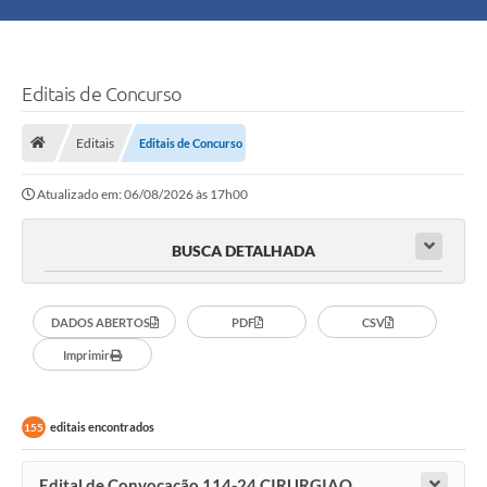
Principal
Turismo
Editais de Concurso
Ouvidoria
Editais
Editais de Concurso
Atualizado em: 06/08/2026 às 17h00
Audiências Públicas
Balcão de Empregos
BUSCA DETALHADA
Bolsa Família
DADOS ABERTOS
PDF
CSV
Editais
Imprimir
A Nossa Cidade
editais encontrados
155
Plano Municipal - Agricultura e Meio
Edital de Convocação 114-24 CIRURGIAO