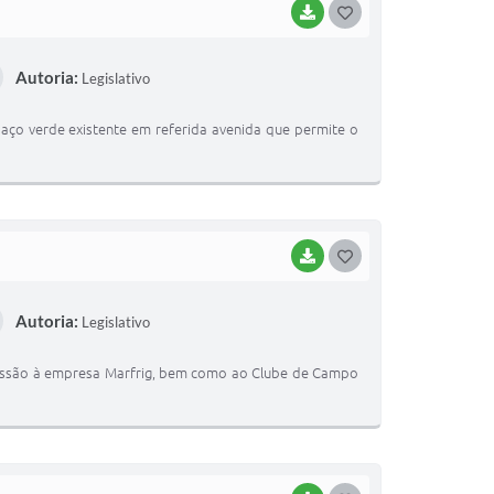
BAIXAR
G
O
Autoria:
Legislativo
S
T
aço verde existente em referida avenida que permite o
E
I
BAIXAR
G
O
Autoria:
Legislativo
S
T
omissão à empresa Marfrig, bem como ao Clube de Campo
E
I