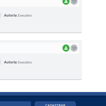
BAIXAR
G
O
Autoria:
Executivo
S
T
E
I
BAIXAR
G
O
Autoria:
Executivo
S
T
E
I
CADASTRAR