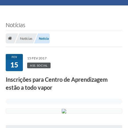
Principal
Turismo
Notícias
Ouvidoria
Notícias
Notícia
Audiências Públicas
FEV
15 FEV 2017
Balcão de Empregos
15
ASS. SOCIAL
Bolsa Família
Inscrições para Centro de Aprendizagem
estão a todo vapor
Editais
A Nossa Cidade
Plano Municipal - Agricultura e Meio