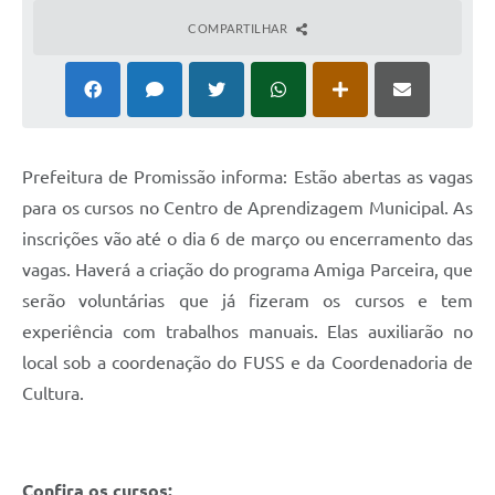
Ambiente
COMPARTILHAR
Internet Gratuita
Orçamento Participativo 2026
Turismo
Prefeitura de Promissão informa: Estão abertas as vagas
Tributos
para os cursos no Centro de Aprendizagem Municipal. As
inscrições vão até o dia 6 de março ou encerramento das
Lançadoria
vagas. Haverá a criação do programa Amiga Parceira, que
serão voluntárias que já fizeram os cursos e tem
Diário Oficial
experiência com trabalhos manuais. Elas auxiliarão no
Agenda
local sob a coordenação do FUSS e da Coordenadoria de
Reforma Agrária
Cultura.
Coleta Seletiva
Empreendedores
Confira os cursos: