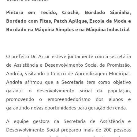
Galeria de Fotos
Pintura em Tecido, Crochê, Bordado Sianinha,
Galeria de Vídeos
Bordado com Fitas, Patch Aplique, Escola da Moda e
Bordado na Máquina Simples e na Máquina Industrial
Secretarias
Contas Públicas
O prefeito Dr. Artur esteve juntamente com a secretária
Legislação
de Assistência e Desenvolvimento Social de Promissão,
Andréa, visitando o Centro de Aprendizagem Municipal.
Serviços Online
Andréa afirmou que a Secretaria tem como objetivo
garantir o desenvolvimento social da população,
Telefones Úteis
promovendo o empreendedorismo dos alunos e
Transparência
garantindo novas oportunidades para geração de renda.
Sic
A equipe gestora da Secretaria de Assistência e
Desenvolvimento Social preparou mais de 200 pessoas
Notícias