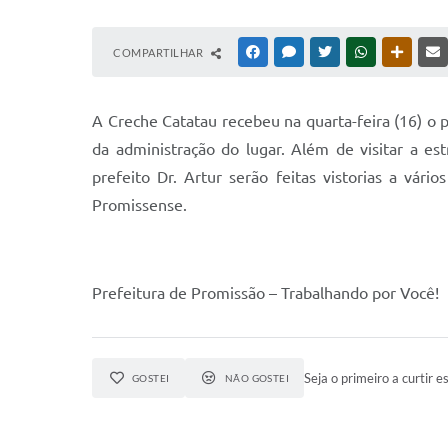
COMPARTILHAR
FACEBOOK
MESSENGER
TWITTER
WHATSAPP
OUTRAS
A Creche Catatau recebeu na quarta-feira (16) o p
da administração do lugar. Além de visitar a es
prefeito Dr. Artur serão feitas vistorias a vár
Promissense.
Prefeitura de Promissão – Trabalhando por Você!
Seja o primeiro a curtir es
GOSTEI
NÃO GOSTEI