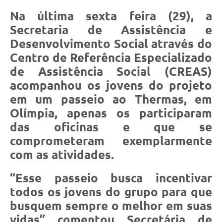
Galeria de Fotos
Na última sexta feira (29), a
Secretaria de Assistência e
Galeria de Vídeos
Desenvolvimento Social através do
Centro de Referência Especializado
Secretarias
de Assistência Social (CREAS)
Contas Públicas
acompanhou os jovens do projeto
em um passeio ao Thermas, em
Legislação
Olímpia, apenas os participaram
das oficinas e que se
Serviços Online
comprometeram exemplarmente
com as atividades.
Telefones Úteis
Transparência
“Esse passeio busca incentivar
todos os jovens do grupo para que
Sic
busquem sempre o melhor em suas
Notícias
vidas” comentou Secretária de