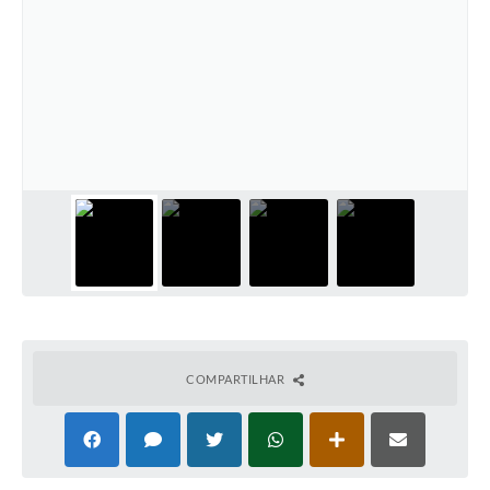
Ambiente
Internet Gratuita
Orçamento Participativo 2026
Turismo
Tributos
Lançadoria
Diário Oficial
Agenda
COMPARTILHAR
Reforma Agrária
Coleta Seletiva
Empreendedores