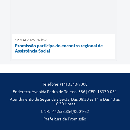
12 MAI 2026 - 16h26
Promissão participa do encontro regional de
Assistência Social
Telefone: (14) 3543-9000
Endereço: Avenida Pedro de Toledo, 386 | CEP: 16370-051
Atendimento de Segunda a Sexta, Das 08:30 as 11 e Das 13 as
16:30 Horas.
CNPJ: 44.558.856/0001-52
Prefeitura de Promissão