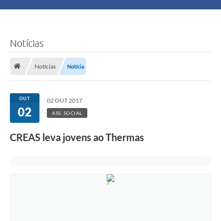
Principal
Turismo
Notícias
Ouvidoria
Notícias
Notícia
Audiências Públicas
OUT
02 OUT 2017
Balcão de Empregos
02
ASS. SOCIAL
Bolsa Família
CREAS leva jovens ao Thermas
Editais
A Nossa Cidade
Plano Municipal - Agricultura e Meio