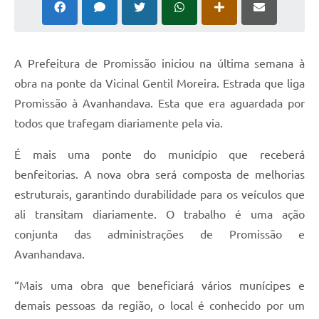
Galeria de Fotos
Galeria de Vídeos
A Prefeitura de Promissão iniciou na última semana à
Secretarias
obra na ponte da Vicinal Gentil Moreira. Estrada que liga
Promissão à Avanhandava. Esta que era aguardada por
Contas Públicas
todos que trafegam diariamente pela via.
Legislação
É mais uma ponte do município que receberá
benfeitorias. A nova obra será composta de melhorias
Serviços Online
estruturais, garantindo durabilidade para os veículos que
ali transitam diariamente. O trabalho é uma ação
Telefones Úteis
conjunta das administrações de Promissão e
Transparência
Avanhandava.
Sic
“Mais uma obra que beneficiará vários munícipes e
Notícias
demais pessoas da região, o local é conhecido por um