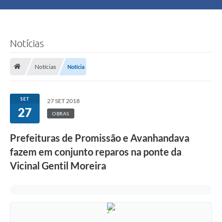
Principal
Turismo
Notícias
Ouvidoria
Notícias
Notícia
Audiências Públicas
SET
27 SET 2018
Balcão de Empregos
27
OBRAS
Bolsa Família
Prefeituras de Promissão e Avanhandava
fazem em conjunto reparos na ponte da
Editais
Vicinal Gentil Moreira
A Nossa Cidade
Plano Municipal - Agricultura e Meio