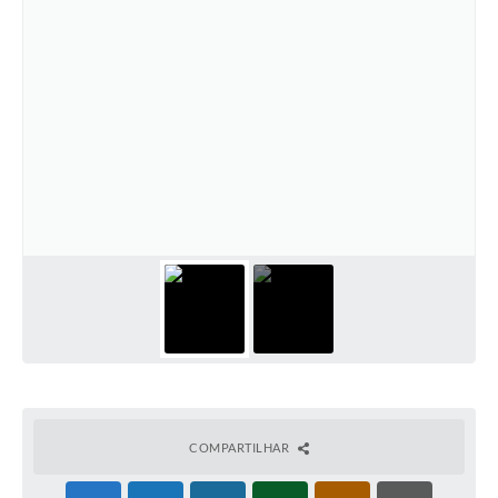
Ambiente
Internet Gratuita
Orçamento Participativo 2026
Turismo
Tributos
Lançadoria
Diário Oficial
Agenda
Reforma Agrária
Coleta Seletiva
COMPARTILHAR
Empreendedores