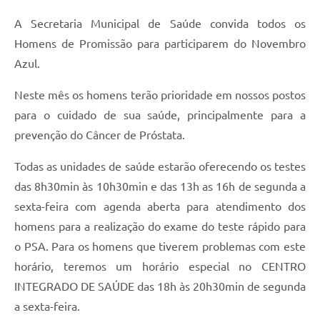
Galeria de Fotos
A Secretaria Municipal de Saúde convida todos os
Homens de Promissão para participarem do Novembro
Galeria de Vídeos
Azul.
Secretarias
Neste mês os homens terão prioridade em nossos postos
para o cuidado de sua saúde, principalmente para a
Contas Públicas
prevenção do Câncer de Próstata.
Legislação
Todas as unidades de saúde estarão oferecendo os testes
Serviços Online
das 8h30min às 10h30min e das 13h as 16h de segunda a
sexta-feira com agenda aberta para atendimento dos
Telefones Úteis
homens para a realização do exame do teste rápido para
o PSA. Para os homens que tiverem problemas com este
Transparência
horário, teremos um horário especial no CENTRO
Sic
INTEGRADO DE SAÚDE das 18h às 20h30min de segunda
Notícias
a sexta-feira.