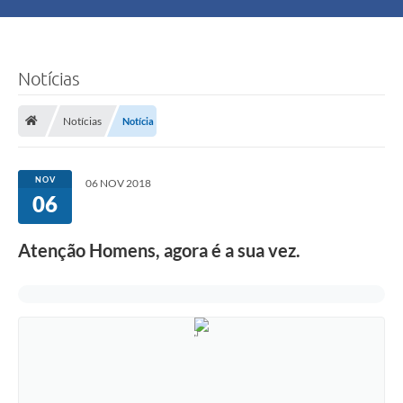
Principal
Turismo
Notícias
Ouvidoria
Notícias
Notícia
Audiências Públicas
NOV
06 NOV 2018
Balcão de Empregos
06
Bolsa Família
Atenção Homens, agora é a sua vez.
Editais
A Nossa Cidade
Plano Municipal - Agricultura e Meio