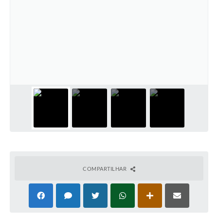
Ambiente
Internet Gratuita
Orçamento Participativo 2026
Turismo
Tributos
Lançadoria
Diário Oficial
Agenda
COMPARTILHAR
Reforma Agrária
Coleta Seletiva
Empreendedores