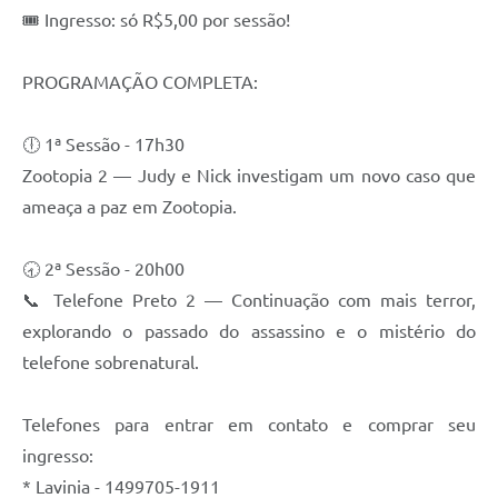
🎟️ Ingresso: só R$5,00 por sessão!
Galeria de Fotos
Galeria de Vídeos
PROGRAMAÇÃO COMPLETA:
Secretarias
🕕 1ª Sessão - 17h30
Zootopia 2 — Judy e Nick investigam um novo caso que
Contas Públicas
ameaça a paz em Zootopia.
Legislação
🕣 2ª Sessão - 20h00
Serviços Online
📞 Telefone Preto 2 — Continuação com mais terror,
explorando o passado do assassino e o mistério do
Telefones Úteis
telefone sobrenatural.
Transparência
Telefones para entrar em contato e comprar seu
Sic
ingresso:
Notícias
* Lavinia - 1499705-1911