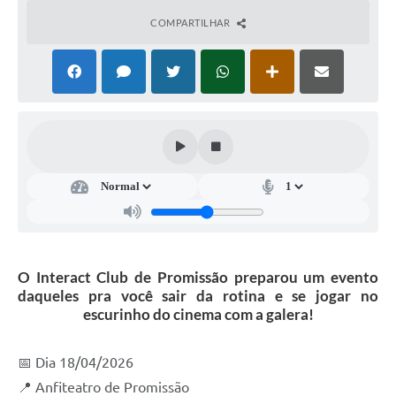
Ambiente
COMPARTILHAR
Internet Gratuita
Orçamento Participativo 2026
Turismo
Tributos
Lançadoria
Diário Oficial
O Interact Club de Promissão preparou um evento
Agenda
daqueles pra você sair da rotina e se jogar no
escurinho do cinema com a galera!
Reforma Agrária
Coleta Seletiva
📅 Dia 18/04/2026
Empreendedores
📍 Anfiteatro de Promissão