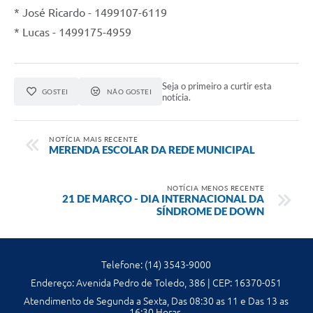
Contato
* José Ricardo - 1499107-6119
* Lucas - 1499175-4959
Seja o primeiro a curtir esta
GOSTEI
NÃO GOSTEI
notícia.
NOTÍCIA MAIS RECENTE
MERENDA ESCOLAR DA REDE MUNICIPAL
NOTÍCIA MENOS RECENTE
21 DE MARÇO - DIA INTERNACIONAL DA
SÍNDROME DE DOWN
Telefone: (14) 3543-9000
Endereço: Avenida Pedro de Toledo, 386 | CEP: 16370-051
Atendimento de Segunda a Sexta, Das 08:30 as 11 e Das 13 as
16:30 Horas.