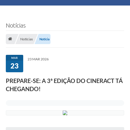
Principal
Turismo
Notícias
Ouvidoria
Notícias
Notícia
Audiências Públicas
MAR
23 MAR 2026
Balcão de Empregos
23
Bolsa Família
PREPARE-SE: A 3ª EDIÇÃO DO CINERACT TÁ
CHEGANDO!
Editais
A Nossa Cidade
Plano Municipal - Agricultura e Meio