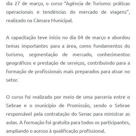
dia 27 de março, o curso “Agência de Turismo: práticas
Galeria de Fotos
operacionais e tendências do mercado de viagens”,
Galeria de Vídeos
realizado na Câmara Municipal.
Secretarias
A capacitação teve início no dia 04 de março e abordou
temas importantes para a área, como fundamentos do
Contas Públicas
turismo, segmentação de mercado, conhecimentos
Legislação
geográficos e prestação de serviços, contribuindo para a
formação de profissionais mais preparados para atuar no
Serviços Online
setor.
Telefones Úteis
O curso foi realizado por meio de uma parceria entre o
Transparência
Sebrae e o município de Promissão, sendo o Sebrae
responsável pela contratação do Senac para ministrar as
Sic
aulas. A formação foi gratuita para todos os participantes,
Notícias
ampliando o acesso à qualificação profissional.