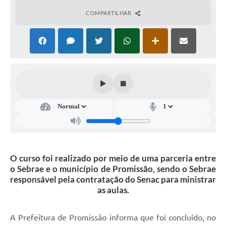
Ambiente
COMPARTILHAR
Internet Gratuita
Orçamento Participativo 2026
Turismo
Tributos
Lançadoria
Diário Oficial
O curso foi realizado por meio de uma parceria entre
Agenda
o Sebrae e o município de Promissão, sendo o Sebrae
responsável pela contratação do Senac para ministrar
Reforma Agrária
as aulas.
Coleta Seletiva
A Prefeitura de Promissão informa que foi concluído, no
Empreendedores