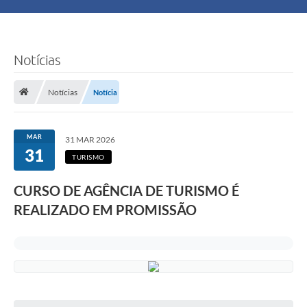
Principal
Turismo
Notícias
Ouvidoria
Notícias
Notícia
Audiências Públicas
MAR
31 MAR 2026
Balcão de Empregos
31
TURISMO
Bolsa Família
CURSO DE AGÊNCIA DE TURISMO É
REALIZADO EM PROMISSÃO
Editais
A Nossa Cidade
Plano Municipal - Agricultura e Meio